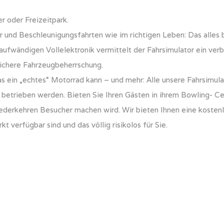
RECHTLICHES
r oder Freizeitpark.
 und Beschleunigungsfahrten wie im richtigen Leben: Das alles
aufwändigen Vollelektronik vermittelt der Fahrsimulator ein ver
sichere Fahrzeugbeherrschung.
as ein „echtes“ Motorrad kann – und mehr: Alle unsere Fahrsimul
betrieben werden. Bieten Sie Ihren Gästen in ihrem Bowling- Cen
iederkehren Besucher machen wird. Wir bieten Ihnen eine kostenlo
 verfügbar sind und das völlig risikolos für Sie.