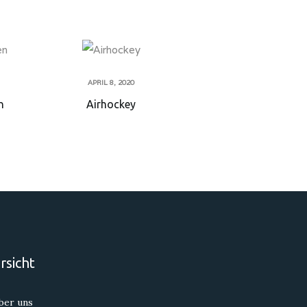
APRIL 8, 2020
n
Airhockey
rsicht
ber uns