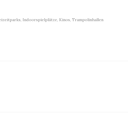
eizeitparks
,
Indoorspielplätze
,
Kinos
,
Trampolinhallen