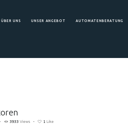
HOME
ÜBER UNS
UNSER ANGEBOT
AUTOMATENBERATUNG
NEWS
ÜBER UNS
UNSER ANGEBOT
AUTOMATENBERATUNG
PROBLEM MELDEN
SECOND HAND SHOP
toren
KONTAKT
3933
Views
1
Like