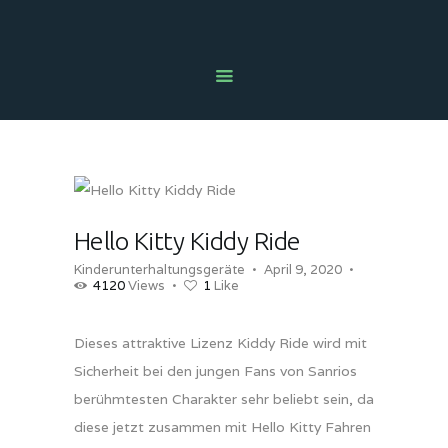
HOME
NEWS
ÜBER UNS
UNSER ANGEBOT
AUTOMATENBERATUNG
Hello Kitty Kiddy Ride
PROBLEM MELDEN
Kinderunterhaltungsgeräte
April 9, 2020
4120
Views
1
Like
SECOND HAND SHOP
KONTAKT
Dieses attraktive Lizenz Kiddy Ride wird mit
RECHTLICHES
Sicherheit bei den jungen Fans von Sanrios
berühmtesten Charakter sehr beliebt sein, da
diese jetzt zusammen mit Hello Kitty Fahren