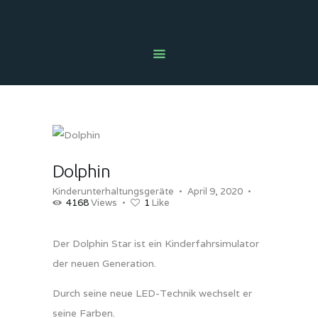
HOME
NEWS
ÜBER UNS
UNSER ANGEBOT
AUTOMATENBERATUNG
Dolphin
PROBLEM MELDEN
Kinderunterhaltungsgeräte
April 9, 2020
4168
Views
1
Like
SECOND HAND SHOP
KONTAKT
Der Dolphin Star ist ein Kinderfahrsimulator
RECHTLICHES
der neuen Generation.
Durch seine neue LED-Technik wechselt er
seine Farben.