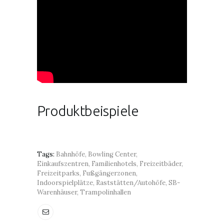
Produktbeispiele
Tags:
Bahnhöfe
,
Bowling Center
,
Einkaufszentren
,
Familienhotels
,
Freizeitbäder
,
Freizeitparks
,
Fußgängerzonen
,
Indoorspielplätze
,
Raststätten/Autohöfe
,
SB-
Warenhäuser
,
Trampolinhallen