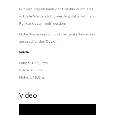
Mit den Zügeln kann der Dolphin durch eine
virtuelle Welt geführt werden, dabei können
Punkte gesammelt werden.
Hohe Anziehung durch tolle Lichteffekte und
ansprechendes Design.
Maße
Länge: 137,5 cm
Breite: 66 cm
Höhe: 179,5 cm
Video