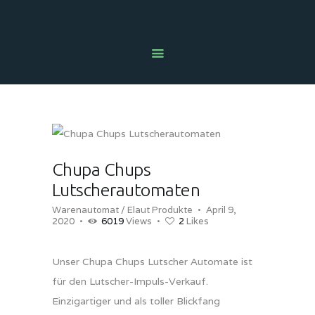
HOME
NEWS
ÜBER UNS
UNSER ANGEBOT
AUTOMATENBERATUNG
Chupa Chups
PROBLEM MELDEN
Lutscherautomaten
SECOND HAND SHOP
Warenautomat / Elaut Produkte
April 9,
2020
6019
Views
2
Likes
KONTAKT
RECHTLICHES
Unser Chupa Chups Lutscher Automate ist
für den Lutscher-Impuls-Verkauf.
Einzigartiger und als toller Blickfang