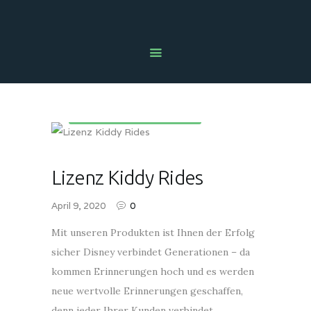
HOME
NEWS
ÜBER UNS
Kinderunterhaltungsgeräte
UNSER ANGEBOT
AUTOMATENBERATUNG
Lizenz Kiddy Rides
PROBLEM MELDEN
SECOND HAND SHOP
April 9, 2020
0
KONTAKT
Mit unseren Produkten ist Ihnen der Erfolg
RECHTLICHES
sicher Disney verbindet Generationen – da
kommen Erinnerungen hoch und es werden
neue wertvolle Erinnerungen geschaffen,
denn jeder Ihrer Kunden verbindet